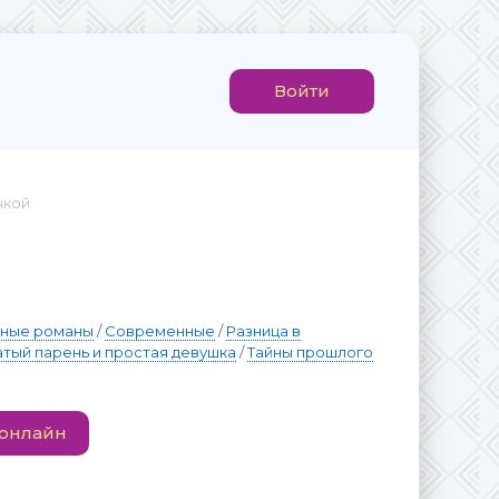
Войти
чкой
вные романы
/
Современные
/
Разница в
атый парень и простая девушка
/
Тайны прошлого
 онлайн