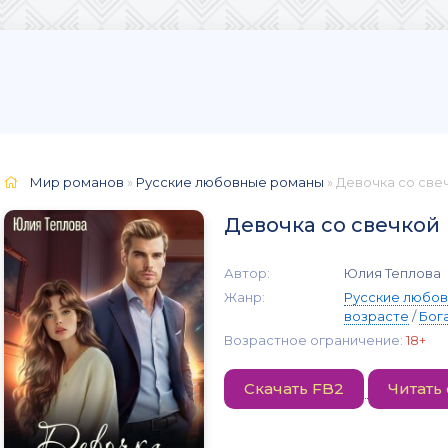
Мир романов
»
Русские любовные романы
» Девочка со све
Девочка со свечкой
Автор:
Юлия Теплова
Жанр:
Русские любо
возрасте
/
Бог
Возрастное ограничение:
18+
Скачать FB2
Читать