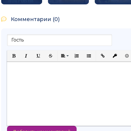
Комментарии (0)
Полужирный
Курсив
Подчеркнутый
Зачеркнутый
Выравнивание
Нумерованный список
Маркированный спи
Вставить ссыл
Вставить
Вст