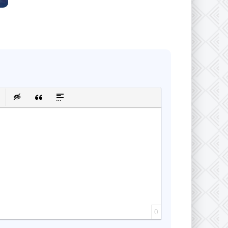
сок
ку
 защищенную ссылку
авить смайлик
Вставка скрытого текста
Вставка цитаты
Вставка спойлера
0