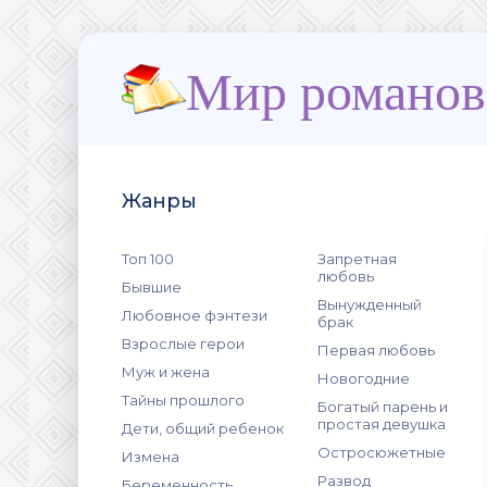
Мир романов
Жанры
Топ 100
Запретная
любовь
Бывшие
Вынужденный
Любовное фэнтези
брак
Взрослые герои
Первая любовь
Муж и жена
Новогодние
Тайны прошлого
Богатый парень и
простая девушка
Дети, общий ребенок
Остросюжетные
Измена
Развод
Беременность