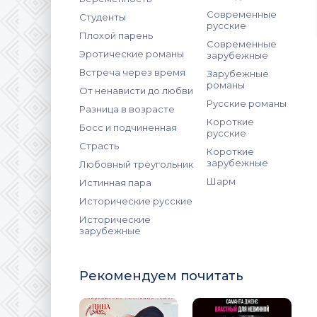
Современные
Студенты
русские
Плохой парень
Современные
Эротические романы
зарубежные
Встреча через время
Зарубежные
романы
От ненависти до любви
Русские романы
Разница в возрасте
Короткие
Босс и подчиненная
русские
Страсть
Короткие
зарубежные
Любовный треугольник
Шарм
Истинная пара
Исторические русские
Исторические
зарубежные
Рекомендуем почитать