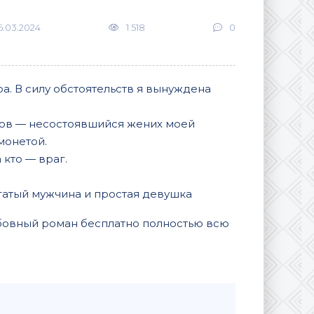
6.03.2024
1 518
0
а. В силу обстоятельств я вынуждена
цов — несостоявшийся жених моей
монетой.
 кто — враг.
богатый мужчина и простая девушка
юбовный роман бесплатно полностью всю
В закладки